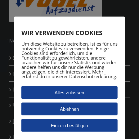
WIR VERWENDEN COOKIES
NAVIGATION
Um diese Website zu betreiben, ist es für uns
notwendig Cookies zu verwenden. Einige
Cookies sind erforderlich, um die
Startseite
Funktionalität zu gewährleisten, andere
brauchen wir für unsere Statistik und wieder
andere helfen uns dir nur die Werbung
anzuzeigen, die dich interessiert. Mehr
Leistungen
erfährst du in unserer Datenschutzerklärung.
Ihre Vorteile
Alles zulassen
Unternehmen
Ablehnen
Jobs
Einzeln bestätigen
Kontakt