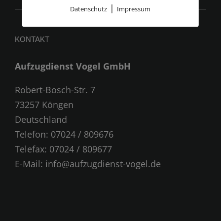
|
Datenschutz
Impressum
KONTAKT
Aufzugdienst Vogel GmbH
Robert-Bosch-Str. 7
73257 Köngen
Deutschland
Telefon:
07024 / 809676
Telefax: 07024 / 809677
E-Mail:
info@aufzugdienst-vogel.de