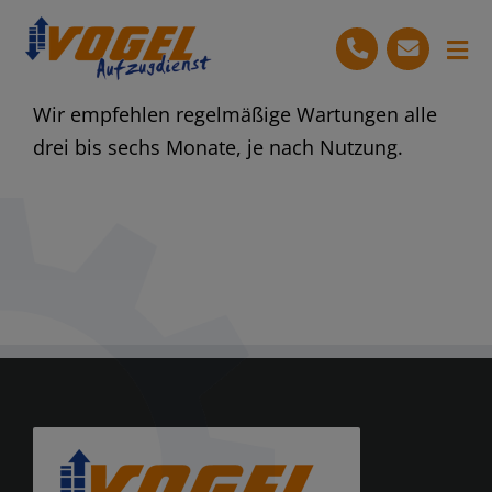
Skip
content
to
Tog
content
Nav
Wir empfehlen regelmäßige Wartungen alle
Start
drei bis sechs Monate, je nach Nutzung.
Leistungen
Ihre Vorteile
Unternehmen
Jobs
07024 – 809 676
Kostenlose Beratung