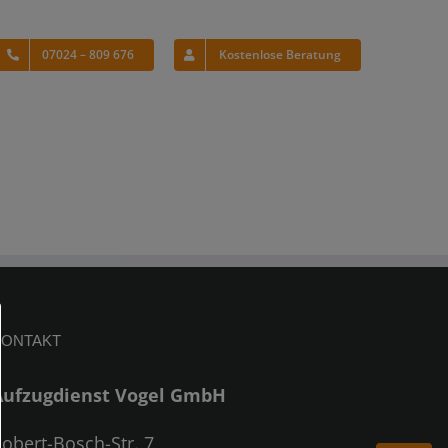
07024 – 809 676
Kostenlose Beratung
KONTAKT
Aufzugdienst Vogel GmbH
obert-Bosch-Str. 7