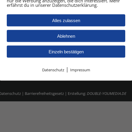
nur die Werbung anzuzeigen, die dich interessiert. Mehr
erfährst du in unserer Datenschutzerklärung.
Ihre Vorteile
Alles zulassen
Unternehmen
T
Ablehnen
E
Jobs
Einzeln bestätigen
Kontakt
|
Datenschutz
Impressum
Datenschutz
|
Barrierefreiheitsgesetz
| Erstellung:
DOUBLE-YOUMEDIA.DE